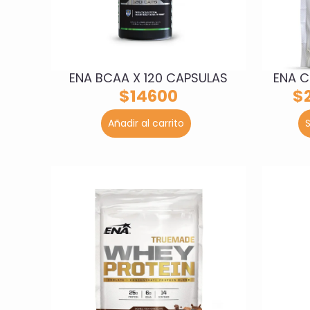
ENA C
ENA BCAA X 120 CAPSULAS
$
$
14600
Añadir al carrito