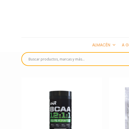
ALMACÉN
A G