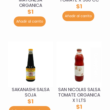
ORGANICA
$
1
$
1
Añadir al carrito
Añadir al carrito
SAKANASHI SALSA
SAN NICOLAS SALSA
SOJA
TOMATE ORGANICA
X 1 LTS
$
1
$
1
Este