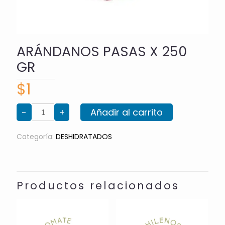
ARÁNDANOS PASAS X 250
GR
$
1
ARÁNDANOS
-
+
Añadir al carrito
PASAS
X
250
GR
Categoría:
DESHIDRATADOS
cantidad
Productos relacionados