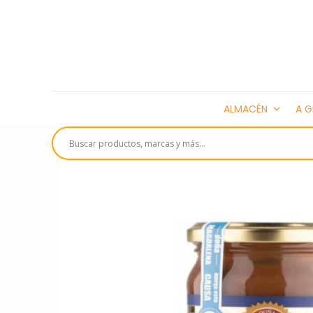
ALMACÉN
A G