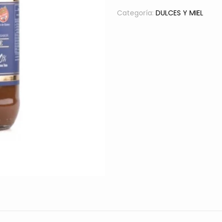
DE
LECHE
Categoría:
DULCES Y MIEL
CON
STEVIA
cantidad