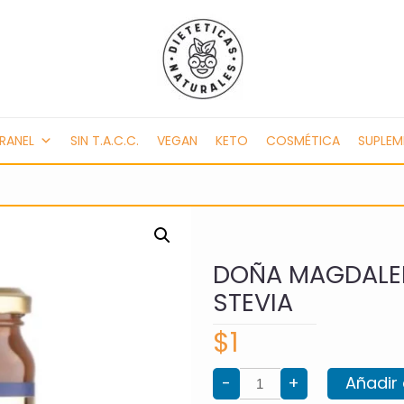
RANEL
SIN T.A.C.C.
VEGAN
KETO
COSMÉTICA
SUPLE
DOÑA MAGDALEN
STEVIA
$
1
DOÑA
-
+
Añadir 
MAGDALENA
DULCE