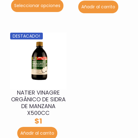
Seleccionar opciones
producto
Añadir al carrito
tiene
múltiples
variantes.
Las
DESTACADO!
opciones
se
pueden
elegir
en
la
página
de
producto
NATIER VINAGRE
ORGÁNICO DE SIDRA
DE MANZANA
X500CC
$
1
Añadir al carrito