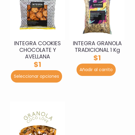
INTEGRA COOKIES
INTEGRA GRANOLA
CHOCOLATE Y
TRADICIONAL 1 Kg
AVELLANA
$
1
$
1
Añadir al carrito
Este
Seleccionar opciones
producto
tiene
múltiples
variantes.
Las
opciones
se
pueden
elegir
en