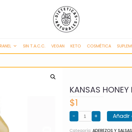
RANEL
SIN T.A.C.C.
VEGAN
KETO
COSMÉTICA
SUPLE
KANSAS HONEY
$
1
KANSAS
-
+
Añadir 
HONEY
MUSTARD
cantidad
Categoría:
ADEREZOS Y SALSAS