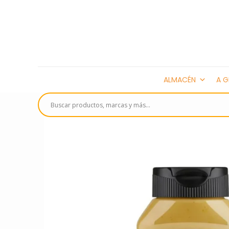
ALMACÉN
A G