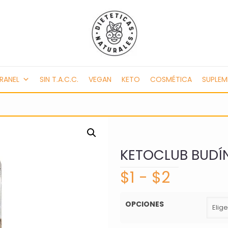
RANEL
SIN T.A.C.C.
VEGAN
KETO
COSMÉTICA
SUPLE
KETOCLUB BUDÍ
Rango
$
1
-
$
2
de
precios
OPCIONES
desde