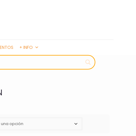
MENTOS
+ INFO
N
: