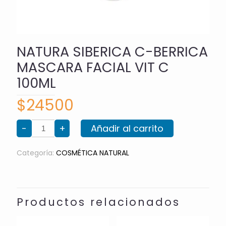
NATURA SIBERICA C-BERRICA
MASCARA FACIAL VIT C
100ML
$
24500
NATURA
-
+
Añadir al carrito
SIBERICA
C-
BERRICA
MASCARA
Categoría:
COSMÉTICA NATURAL
FACIAL
VIT
C
100ML
cantidad
Productos relacionados