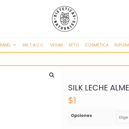
RANEL
SIN T.A.C.C.
VEGAN
KETO
COSMÉTICA
SUPLE
SILK LECHE ALME
$
1
Opciones