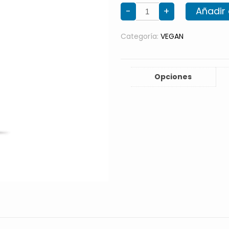
SILK
-
+
Añadir 
LECHE
ALMENDRA
X
1
Categoría:
VEGAN
LT
cantidad
Opciones