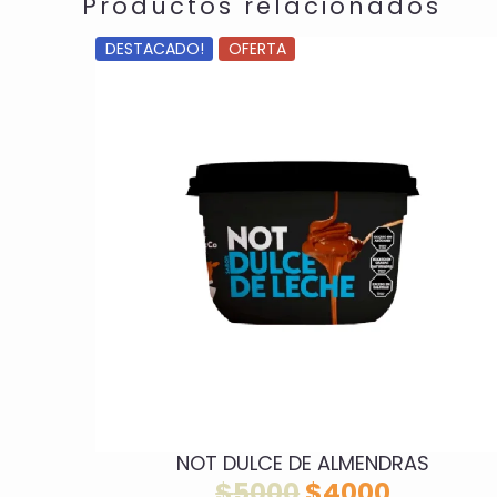
Productos relacionados
DESTACADO!
OFERTA
NOT DULCE DE ALMENDRAS
El
El
$
5000
$
4000