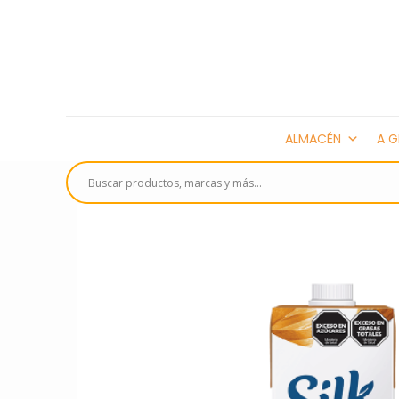
ALMACÉN
A G