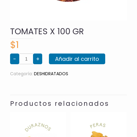
TOMATES X 100 GR
$
1
TOMATES
-
+
Añadir al carrito
X
100
GR
cantidad
Categoría:
DESHIDRATADOS
Productos relacionados