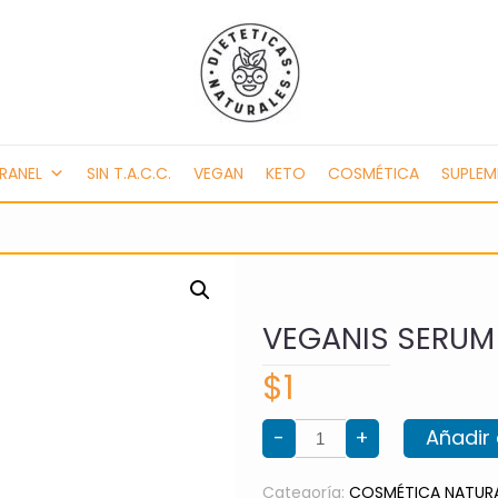
RANEL
SIN T.A.C.C.
VEGAN
KETO
COSMÉTICA
SUPLE
VEGANIS SERU
$
1
VEGANIS
-
+
Añadir 
SERUM
GLOW
BOOST
cantidad
Categoría:
COSMÉTICA NATUR